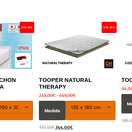
DTO. 31%
DTO. 20%
LCHON
TOOPER NATURAL
TOO
NA
THERAPY
94,0
248,00
€
-
649,00
€
M
Medida
185,
430,00
€
344,00
€