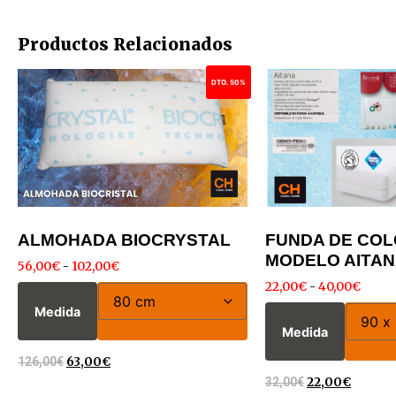
Productos Relacionados
DTO. 50%
ALMOHADA BIOCRYSTAL
FUNDA DE CO
MODELO AITA
56,00
€
-
102,00
€
22,00
€
-
40,00
€
Medida
Medida
126,00
€
63,00
€
32,00
€
22,00
€