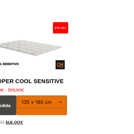
DTO. 20%
PER COOL SENSITIVE
0
€
-
199,00
€
edida
00
€
148,00
€