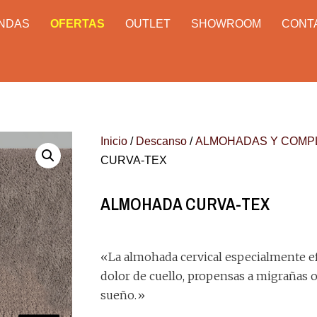
ENDAS
OFERTAS
OUTLET
SHOWROOM
CONT
Inicio
/
Descanso
/
ALMOHADAS Y COMP
CURVA-TEX
ALMOHADA CURVA-TEX
«La almohada cervical especialmente e
dolor de cuello, propensas a migrañas 
sueño.»