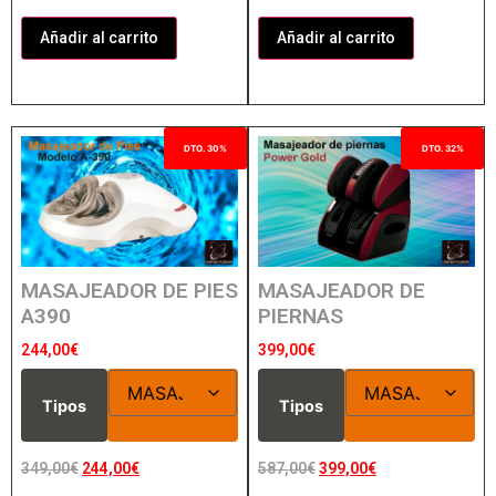
Añadir al carrito
Añadir al carrito
DTO. 30%
DTO. 32%
MASAJEADOR DE PIES
MASAJEADOR DE
A390
PIERNAS
244,00
€
399,00
€
Tipos
Tipos
349,00
€
244,00
€
587,00
€
399,00
€