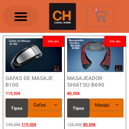
0
DTO. 20%
DTO. 36%
GAFAS DE MASAJE
MASAJEADOR
B100
SHIATSU B690
119,00
€
80,00
€
Tipos
Tipos
149,00
€
119,00
€
125,00
€
80,00
€