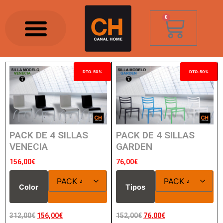
0
DTO. 50%
DTO. 50%
PACK DE 4 SILLAS
PACK DE 4 SILLAS
VENECIA
GARDEN
156,00
€
76,00
€
Color
Tipos
312,00
€
156,00
€
152,00
€
76,00
€