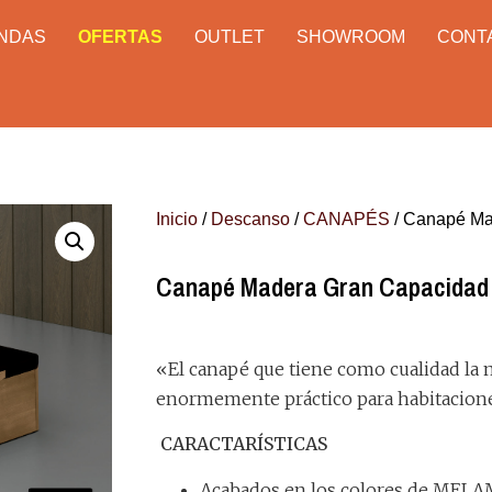
ENDAS
OFERTAS
OUTLET
SHOWROOM
CONT
Inicio
/
Descanso
/
CANAPÉS
/ Canapé Ma
Canapé Madera Gran Capacidad
«El canapé que tiene como cualidad la 
enormemente práctico para habitacio
CARACTARÍSTICAS
Acabados en los colores de MELA