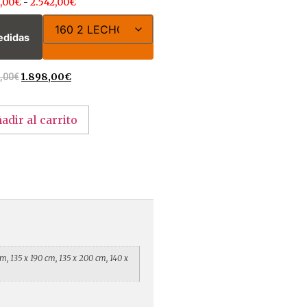
,00
€
-
2.542,00
€
edidas
,00
€
1.898,00
€
adir al carrito
m, 135 x 190 cm, 135 x 200 cm, 140 x