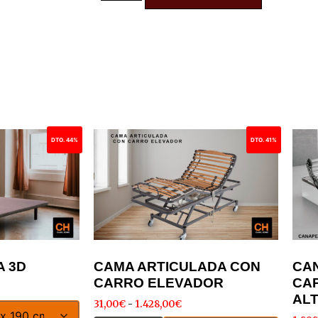
DTO. 44%
DTO. 41%
A 3D
CAMA ARTICULADA CON
CA
CARRO ELEVADOR
CAP
ALT
31,00
€
-
1.428,00
€