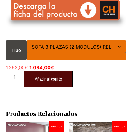
Tipo
1.293,00
€
1.034,00
€
Añadir al carrito
Productos Relacionados
DTO. 20%
DTO. 20%