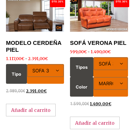
DTO. 20%
DTO. 30%
MODELO CERDEÑA
SOFÁ VERONA PIEL
PIEL
599,00
€
-
1.490,00
€
1.117,00
€
-
2.391,00
€
Tipos
Tipo
Color
2.989,00
€
2.391,00
€
1.599,00
€
1.490,00
€
Añadir al carrito
Añadir al carrito