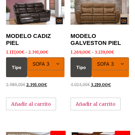
MODELO CADIZ
MODELO
PIEL
GALVESTON PIEL
1.117,00
€
-
2.391,00
€
1.269,00
€
-
3.219,00
€
Tipo
Tipo
2.989,00
€
2.391,00
€
4.024,00
€
3.219,00
€
Añadir al carrito
Añadir al carrito