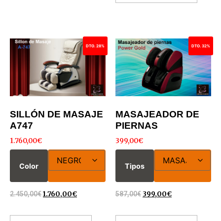
DTO. 28%
DTO. 32%
SILLÓN DE MASAJE
MASAJEADOR DE
A747
PIERNAS
1.760,00
€
399,00
€
Color
Tipos
2.450,00
€
1.760,00
€
587,00
€
399,00
€