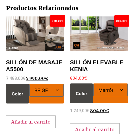
Productos Relacionados
DTO. 20%
DTO. 36%
SILLÓN DE MASAJE
SILLÓN ELEVABLE
A5500
KENIA
804,00
€
7.488,00
€
5.990,00
€
Color
Color
1.249,00
€
804,00
€
Añadir al carrito
Añadir al carrito