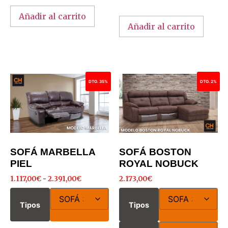
Añadir al carrito
Añadir al carrito
DTO. 35%
DTO. 2%
SOFÁ MARBELLA
SOFÁ BOSTON
PIEL
ROYAL NOBUCK
1.117,00
€
-
2.391,00
€
2.173,00
€
Tipos
Tipos