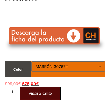
Color
999,00
€
575,00
€
Añadir al carrito