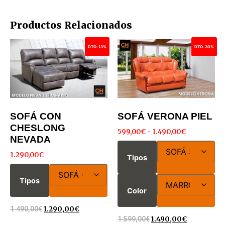
Productos Relacionados
DTO. 13%
DTO. 30%
SOFÁ CON
SOFÁ VERONA PIEL
CHESLONG
599,00
€
-
1.490,00
€
NEVADA
1.290,00
€
Tipos
Tipos
Color
1.490,00
€
1.290,00
€
1.599,00
€
1.490,00
€