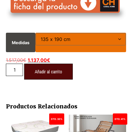
Medidas
1.517,00
€
1.137,00
€
Añadir al carrito
Productos Relacionados
DTO. 30%
DTO. 41%