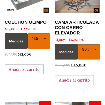
COLCHÓN OLIMPO
CAMA ARTICULADA
CON CARRO
459,00
€
-
1.225,00
€
ELEVADOR
31,00
€
-
1.428,00
€
Medidas
Medidas
904,00
€
632,00
€
2.259,00
€
1.355,00
€
Añadir al carrito
Añadir al carrito